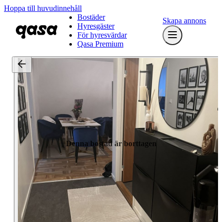
Hoppa till huvudinnehåll
Bostäder
Skapa annons
Hyresgäster
För hyresvärdar
Qasa Premium
Denna bostad är borttagen