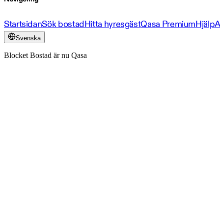
Startsidan
Sök bostad
Hitta hyresgäst
Qasa Premium
Hjälp
A
Svenska
Blocket Bostad är nu Qasa