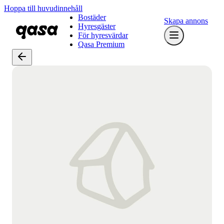
Hoppa till huvudinnehåll
Bostäder
Skapa annons
Hyresgäster
För hyresvärdar
Qasa Premium