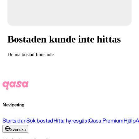
Bostaden kunde inte hittas
Denna bostad finns inte
Navigering
Startsidan
Sök bostad
Hitta hyresgäst
Qasa Premium
Hjälp
A
Svenska