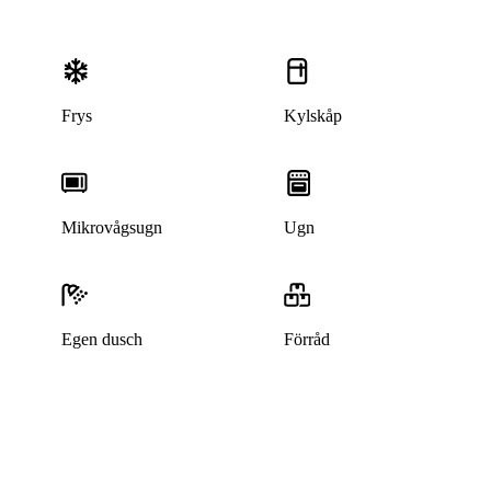
Frys
Kylskåp
Mikrovågsugn
Ugn
Egen dusch
Förråd