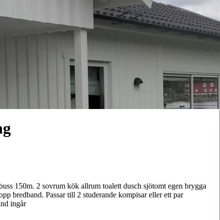
ng
uss 150m. 2 sovrum kök allrum toalett dusch sjötomt egen brygga
p bredband. Passar till 2 studerande kompisar eller ett par
nd ingår