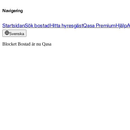
Navigering
Startsidan
Sök bostad
Hitta hyresgäst
Qasa Premium
Hjälp
A
Svenska
Blocket Bostad är nu Qasa