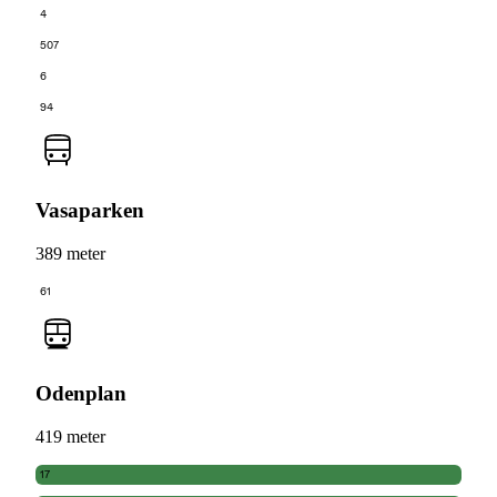
4
507
6
94
Vasaparken
389 meter
61
Odenplan
419 meter
17