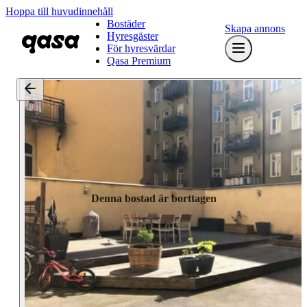
Hoppa till huvudinnehåll
Bostäder
Skapa annons
Hyresgäster
För hyresvärdar
Qasa Premium
Denna bostad är borttagen