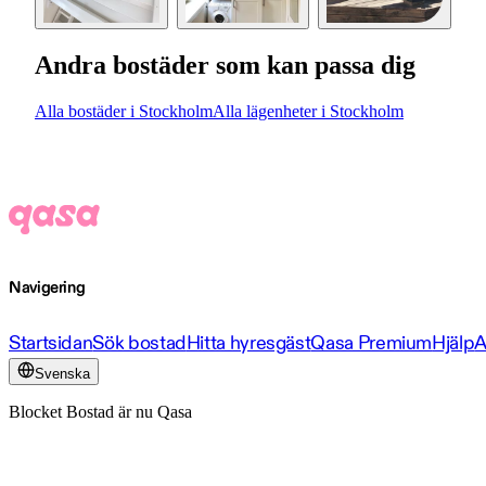
Andra bostäder som kan passa dig
Alla bostäder i Stockholm
Alla lägenheter i Stockholm
Navigering
Startsidan
Sök bostad
Hitta hyresgäst
Qasa Premium
Hjälp
A
Svenska
Blocket Bostad är nu Qasa