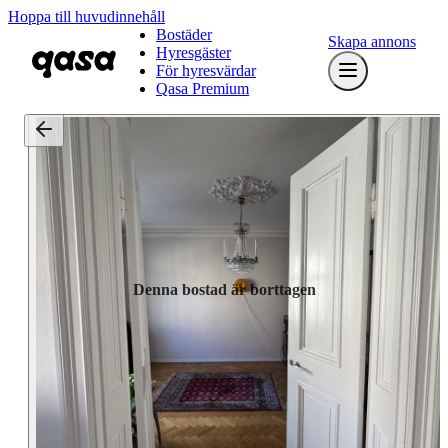
Hoppa till huvudinnehåll
Bostäder
Skapa annons
Hyresgäster
För hyresvärdar
Qasa Premium
Denna bostad är borttagen