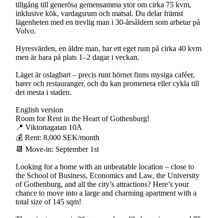
tillgång till generösa gemensamma ytor om cirka 75 kvm,
inklusive kök, vardagsrum och matsal. Du delar främst
lägenheten med en trevlig man i 30-årsåldern som arbetar på
Volvo.
Hyresvärden, en äldre man, har ett eget rum på cirka 40 kvm
men är bara på plats 1–2 dagar i veckan.
Läget är oslagbart – precis runt hörnet finns mysiga caféer,
barer och restauranger, och du kan promenera eller cykla till
det mesta i staden.
English version
Room for Rent in the Heart of Gothenburg!
📍 Viktoriagatan 10A
💰 Rent: 8,000 SEK/month
📆 Move-in: September 1st
Looking for a home with an unbeatable location – close to
the School of Business, Economics and Law, the University
of Gothenburg, and all the city’s attractions? Here’s your
chance to move into a large and charming apartment with a
total size of 145 sqm!