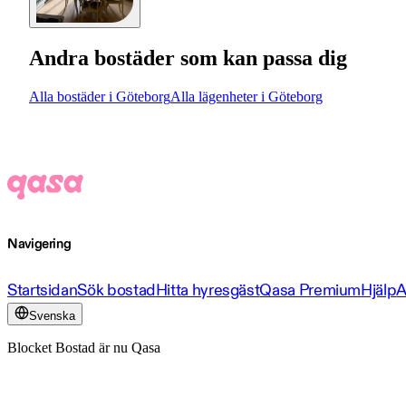
Andra bostäder som kan passa dig
Alla bostäder i Göteborg
Alla lägenheter i Göteborg
Navigering
Startsidan
Sök bostad
Hitta hyresgäst
Qasa Premium
Hjälp
A
Svenska
Blocket Bostad är nu Qasa