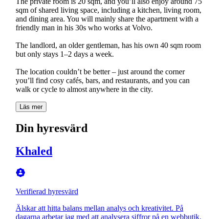
The private room is 20 sqm, and you’ll also enjoy around 75
sqm of shared living space, including a kitchen, living room,
and dining area. You will mainly share the apartment with a
friendly man in his 30s who works at Volvo.
The landlord, an older gentleman, has his own 40 sqm room
but only stays 1–2 days a week.
The location couldn’t be better – just around the corner
you’ll find cosy cafés, bars, and restaurants, and you can
walk or cycle to almost anywhere in the city.
Läs mer
Din hyresvärd
Khaled
Verifierad hyresvärd
Älskar att hitta balans mellan analys och kreativitet. På
dagarna arbetar jag med att analysera siffror på en webbutik,