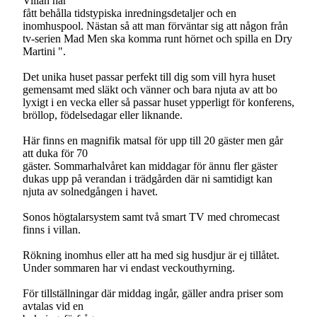
Villan har
fått behålla tidstypiska inredningsdetaljer och en
inomhuspool. Nästan så att man förväntar sig att någon från
tv-serien Mad Men ska komma runt hörnet och spilla en Dry
Martini ".
Det unika huset passar perfekt till dig som vill hyra huset
gemensamt med släkt och vänner och bara njuta av att bo
lyxigt i en vecka eller så passar huset ypperligt för konferens,
bröllop, födelsedagar eller liknande.
Här finns en magnifik matsal för upp till 20 gäster men går
att duka för 70
gäster. Sommarhalvåret kan middagar för ännu fler gäster
dukas upp på verandan i trädgården där ni samtidigt kan
njuta av solnedgången i havet.
Sonos högtalarsystem samt två smart TV med chromecast
finns i villan.
Rökning inomhus eller att ha med sig husdjur är ej tillåtet.
Under sommaren har vi endast veckouthyrning.
För tillställningar där middag ingår, gäller andra priser som
avtalas vid en