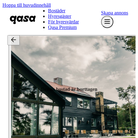
Hoppa till huvudinnehåll
Bostäder
Skapa annons
Hyresgäster
För hyresvärdar
Qasa Premium
Denna bostad är borttagen