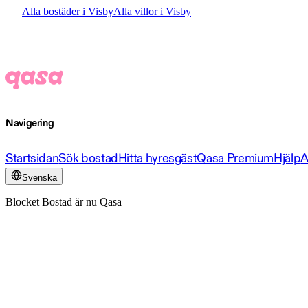
Alla bostäder i Visby
Alla villor i Visby
Navigering
Startsidan
Sök bostad
Hitta hyresgäst
Qasa Premium
Hjälp
A
Svenska
Blocket Bostad är nu Qasa