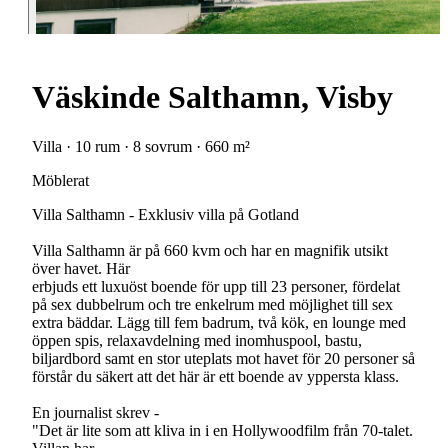
Väskinde Salthamn, Visby
Villa · 10 rum · 8 sovrum · 660 m²
Möblerat
Villa Salthamn - Exklusiv villa på Gotland
Villa Salthamn är på 660 kvm och har en magnifik utsikt
över havet. Här
erbjuds ett luxuöst boende för upp till 23 personer, fördelat
på sex dubbelrum och tre enkelrum med möjlighet till sex
extra bäddar. Lägg till fem badrum, två kök, en lounge med
öppen spis, relaxavdelning med inomhuspool, bastu,
biljardbord samt en stor uteplats mot havet för 20 personer så
förstår du säkert att det här är ett boende av yppersta klass.
En journalist skrev -
"Det är lite som att kliva in i en Hollywoodfilm från 70-talet.