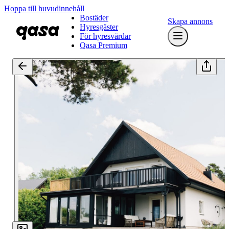
Hoppa till huvudinnehåll
Bostäder
Skapa annons
Hyresgäster
För hyresvärdar
Qasa Premium