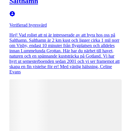
Salthamn
Verifierad hyresvärd
Hej! Vad roligt att ni är intresserade av att hyra hos oss på
Salthamn. Salthamn är 2 km kust och ligger cirka 1 mil norr
om Visby, endast 10 minuter från flygplatsen och alldeles
innan Lummelunda Grottan. Här har du närhet till havet,
naturen och en spännande kuststräcka på Gotland. Vi har
hyrt ut semesterboenden sedan 2001 och vi ser framemot att
skapa en fin vistelse för er! Med vänlig hälsning, Celine
Evans