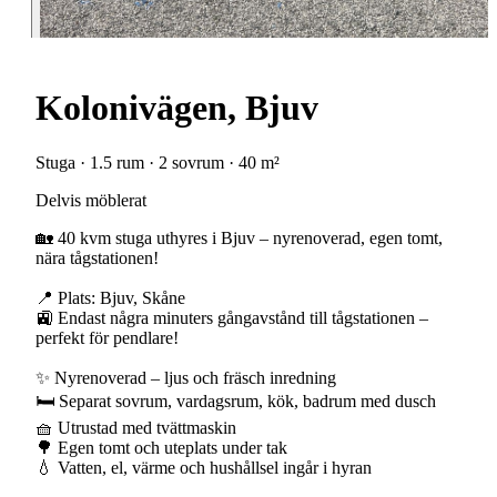
Kolonivägen, Bjuv
Stuga · 1.5 rum · 2 sovrum · 40 m²
Delvis möblerat
🏡 40 kvm stuga uthyres i Bjuv – nyrenoverad, egen tomt,
nära tågstationen!
📍 Plats: Bjuv, Skåne
🚉 Endast några minuters gångavstånd till tågstationen –
perfekt för pendlare!
✨ Nyrenoverad – ljus och fräsch inredning
🛏 Separat sovrum, vardagsrum, kök, badrum med dusch
🧺 Utrustad med tvättmaskin
🌳 Egen tomt och uteplats under tak
💧 Vatten, el, värme och hushållsel ingår i hyran