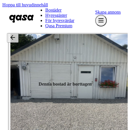
Hoppa till huvudinnehåll
Bostäder
Skapa annons
Hyresgäster
För hyresvärdar
Qasa Premium
Denna bostad är borttagen