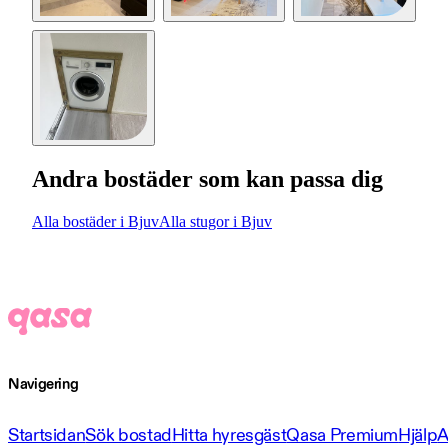
Andra bostäder som kan passa dig
Alla bostäder i Bjuv
Alla stugor i Bjuv
Navigering
Startsidan
Sök bostad
Hitta hyresgäst
Qasa Premium
Hjälp
A