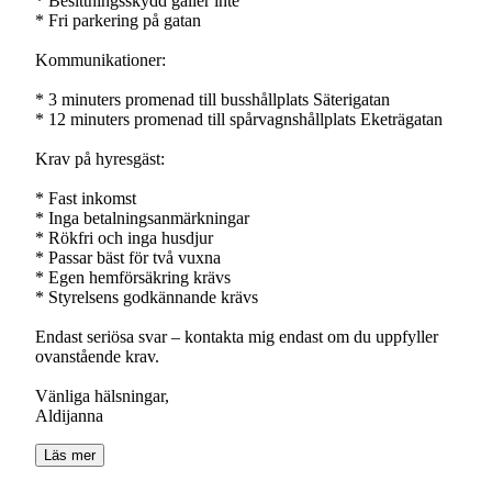
* Besittningsskydd gäller inte
* Fri parkering på gatan
Kommunikationer:
* 3 minuters promenad till busshållplats Säterigatan
* 12 minuters promenad till spårvagnshållplats Eketrägatan
Krav på hyresgäst:
* Fast inkomst
* Inga betalningsanmärkningar
* Rökfri och inga husdjur
* Passar bäst för två vuxna
* Egen hemförsäkring krävs
* Styrelsens godkännande krävs
Endast seriösa svar – kontakta mig endast om du uppfyller
ovanstående krav.
Vänliga hälsningar,
Läs mer