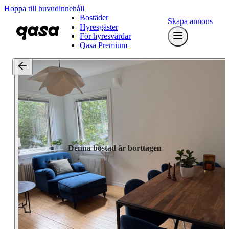
Hoppa till huvudinnehåll
Bostäder
Skapa annons
Hyresgäster
För hyresvärdar
Qasa Premium
Denna bostad är borttagen