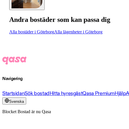
Andra bostäder som kan passa dig
Alla bostäder i Göteborg
Alla lägenheter i Göteborg
Navigering
Startsidan
Sök bostad
Hitta hyresgäst
Qasa Premium
Hjälp
A
Svenska
Blocket Bostad är nu Qasa