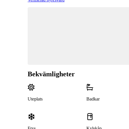
Bekvämligheter
Uteplats
Badkar
Frys
Kylskåp