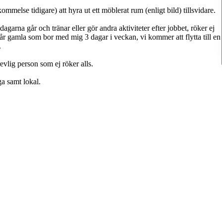
melse tidigare) att hyra ut ett möblerat rum (enligt bild) tillsvidare.
rna går och tränar eller gör andra aktiviteter efter jobbet, röker ej
6 år gamla som bor med mig 3 dagar i veckan, vi kommer att flytta till en
.
evlig person som ej röker alls.
uga samt lokal.