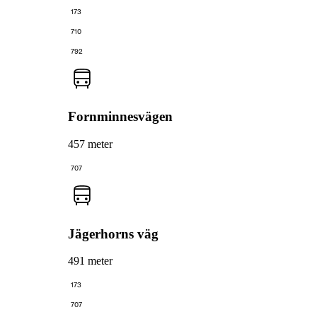
173
710
792
Fornminnesvägen
457 meter
707
Jägerhorns väg
491 meter
173
707