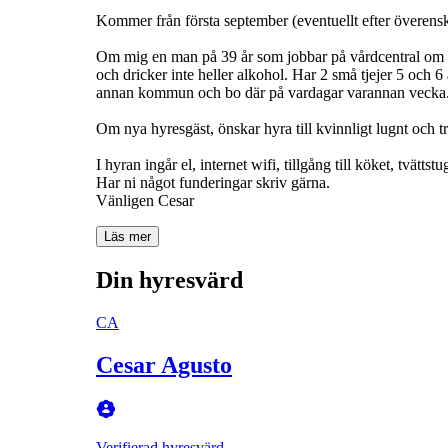
Kommer från första september (eventuellt efter överenskom
Om mig en man på 39 år som jobbar på vårdcentral om daga
och dricker inte heller alkohol. Har 2 små tjejer 5 och 
annan kommun och bo där på vardagar varannan vecka
Om nya hyresgäst, önskar hyra till kvinnligt lugnt och tr
I hyran ingår el, internet wifi, tillgång till köket, tvättst
Har ni något funderingar skriv gärna.
Vänligen Cesar
Läs mer
Din hyresvärd
CA
Cesar Agusto
Verifierad hyresvärd