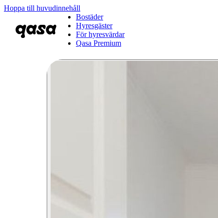
Hoppa till huvudinnehåll
Bostäder
Hyresgäster
För hyresvärdar
Qasa Premium