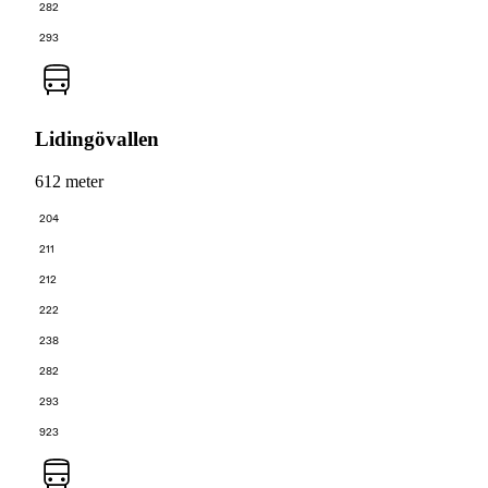
282
293
Lidingövallen
612 meter
204
211
212
222
238
282
293
923