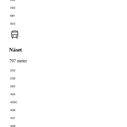
293
681
923
Näset
797 meter
203
238
293
435
435C
436
437
438