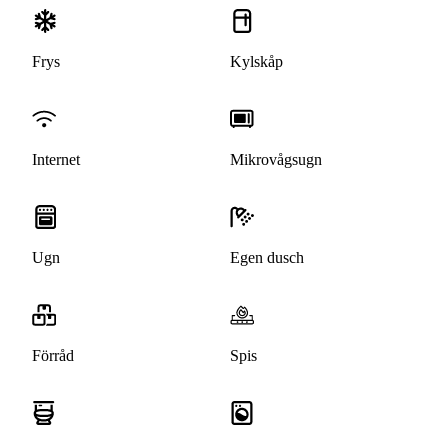
Frys
Kylskåp
Internet
Mikrovågsugn
Ugn
Egen dusch
Förråd
Spis