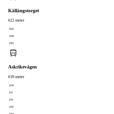
Källängstorget
622 meter
203
238
293
Askrikevägen
639 meter
204
211
212
222
282