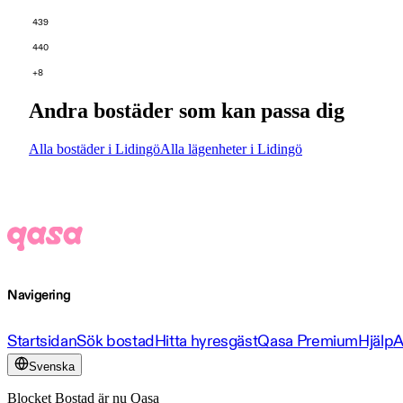
439
440
+8
Andra bostäder som kan passa dig
Alla bostäder i Lidingö
Alla lägenheter i Lidingö
Navigering
Startsidan
Sök bostad
Hitta hyresgäst
Qasa Premium
Hjälp
A
Svenska
Blocket Bostad är nu Qasa