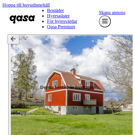
Hoppa till huvudinnehåll
Bostäder
Skapa annons
Hyresgäster
För hyresvärdar
Qasa Premium
Denna bostad är borttagen