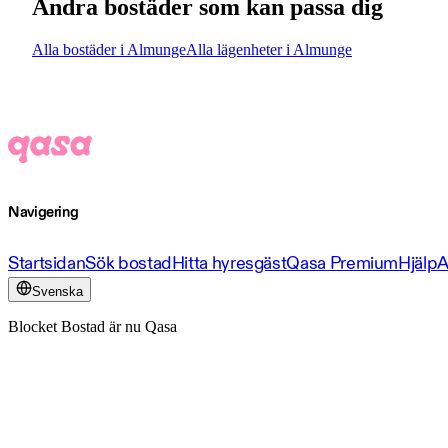
Andra bostäder som kan passa dig
Alla bostäder i Almunge
Alla lägenheter i Almunge
Navigering
Startsidan
Sök bostad
Hitta hyresgäst
Qasa Premium
Hjälp
A
Svenska
Blocket Bostad är nu Qasa