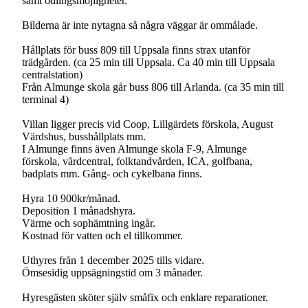
samt odlingsmöjligheter.
Bilderna är inte nytagna så några väggar är ommålade.
Hållplats för buss 809 till Uppsala finns strax utanför
trädgården. (ca 25 min till Uppsala. Ca 40 min till Uppsala
centralstation)
Från Almunge skola går buss 806 till Arlanda. (ca 35 min till
terminal 4)
Villan ligger precis vid Coop, Lillgärdets förskola, August
Värdshus, busshållplats mm.
I Almunge finns även Almunge skola F-9, Almunge
förskola, vårdcentral, folktandvården, ICA, golfbana,
badplats mm. Gång- och cykelbana finns.
Hyra 10 900kr/månad.
Deposition 1 månadshyra.
Värme och sophämtning ingår.
Kostnad för vatten och el tillkommer.
Uthyres från 1 december 2025 tills vidare.
Ömsesidig uppsägningstid om 3 månader.
Hyresgästen sköter själv småfix och enklare reparationer.