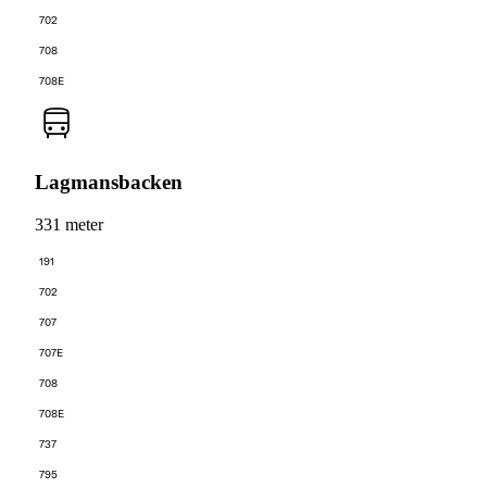
702
708
708E
Lagmansbacken
331 meter
191
702
707
707E
708
708E
737
795