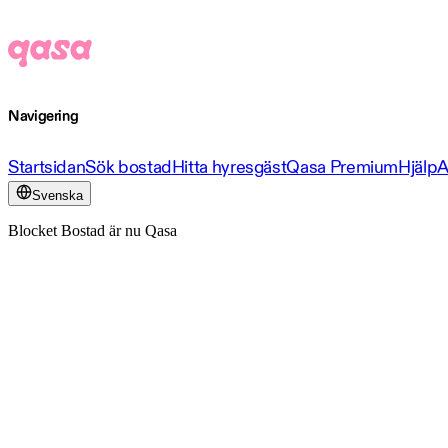
Navigering
Startsidan
Sök bostad
Hitta hyresgäst
Qasa Premium
Hjälp
A
Svenska
Blocket Bostad är nu Qasa