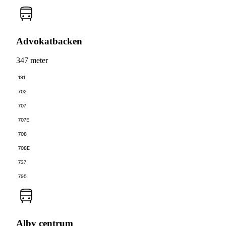
Advokatbacken
347 meter
191
702
707
707E
708
708E
737
795
Alby centrum