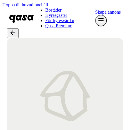
Hoppa till huvudinnehåll
Bostäder
Skapa annons
Hyresgäster
För hyresvärdar
Qasa Premium