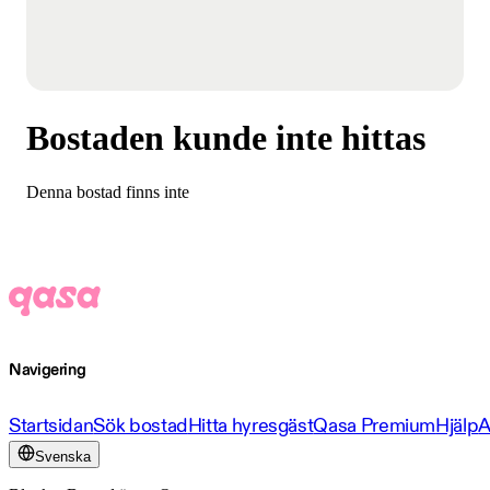
Bostaden kunde inte hittas
Denna bostad finns inte
Navigering
Startsidan
Sök bostad
Hitta hyresgäst
Qasa Premium
Hjälp
A
Svenska