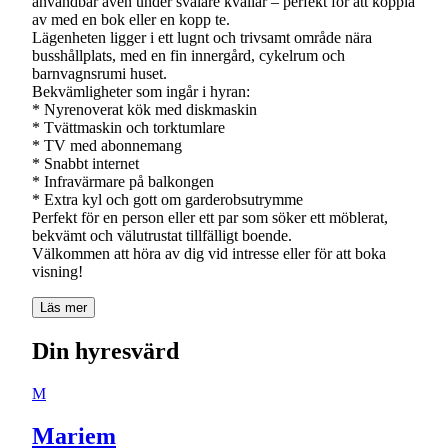
användbar även under svalare kvällar – perfekt för att koppla
av med en bok eller en kopp te.
Lägenheten ligger i ett lugnt och trivsamt område nära
busshållplats, med en fin innergård, cykelrum och
barnvagnsrumi huset.
Bekvämligheter som ingår i hyran:
* Nyrenoverat kök med diskmaskin
* Tvättmaskin och torktumlare
* TV med abonnemang
* Snabbt internet
* Infravärmare på balkongen
* Extra kyl och gott om garderobsutrymme
Perfekt för en person eller ett par som söker ett möblerat,
bekvämt och välutrustat tillfälligt boende.
Välkommen att höra av dig vid intresse eller för att boka
Läs mer
Din hyresvärd
M
Mariem