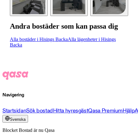
Andra bostäder som kan passa dig
Alla bostäder i Hisings Backa
Alla lägenheter i Hisings
Backa
Navigering
Startsidan
Sök bostad
Hitta hyresgäst
Qasa Premium
Hjälp
A
Svenska
Blocket Bostad är nu Qasa