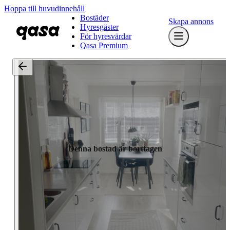
Hoppa till huvudinnehåll
Bostäder
Skapa annons
Hyresgäster
För hyresvärdar
Qasa Premium
Denna bostad är borttagen