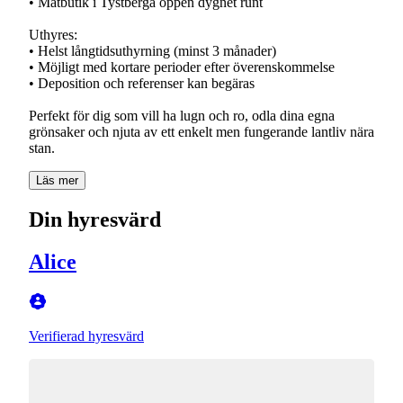
• Matbutik i Tystberga öppen dygnet runt
Uthyres:
• Helst långtidsuthyrning (minst 3 månader)
• Möjligt med kortare perioder efter överenskommelse
• Deposition och referenser kan begäras
Perfekt för dig som vill ha lugn och ro, odla dina egna
grönsaker och njuta av ett enkelt men fungerande lantliv nära
stan.
Läs mer
Din hyresvärd
Alice
Verifierad hyresvärd