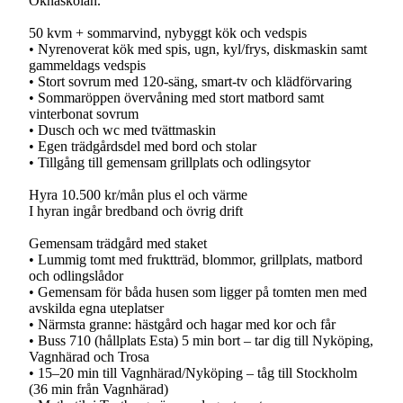
Öknaskolan.
50 kvm + sommarvind, nybyggt kök och vedspis
• Nyrenoverat kök med spis, ugn, kyl/frys, diskmaskin samt
gammeldags vedspis
• Stort sovrum med 120-säng, smart-tv och klädförvaring
• Sommaröppen övervåning med stort matbord samt
vinterbonat sovrum
• Dusch och wc med tvättmaskin
• Egen trädgårdsdel med bord och stolar
• Tillgång till gemensam grillplats och odlingsytor
Hyra 10.500 kr/mån plus el och värme
I hyran ingår bredband och övrig drift
Gemensam trädgård med staket
• Lummig tomt med fruktträd, blommor, grillplats, matbord
och odlingslådor
• Gemensam för båda husen som ligger på tomten men med
avskilda egna uteplatser
• Närmsta granne: hästgård och hagar med kor och får
• Buss 710 (hållplats Esta) 5 min bort – tar dig till Nyköping,
Vagnhärad och Trosa
• 15–20 min till Vagnhärad/Nyköping – tåg till Stockholm
(36 min från Vagnhärad)