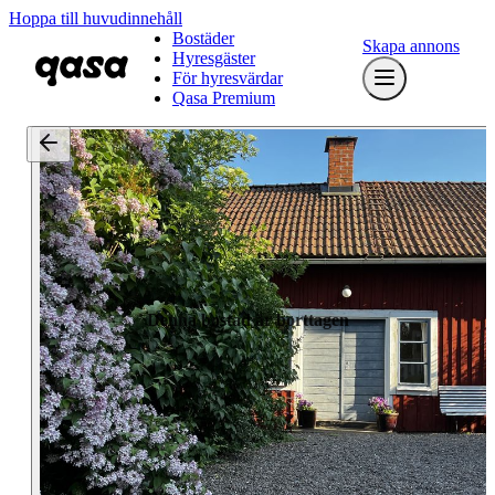
Hoppa till huvudinnehåll
Bostäder
Skapa annons
Hyresgäster
För hyresvärdar
Qasa Premium
Denna bostad är borttagen