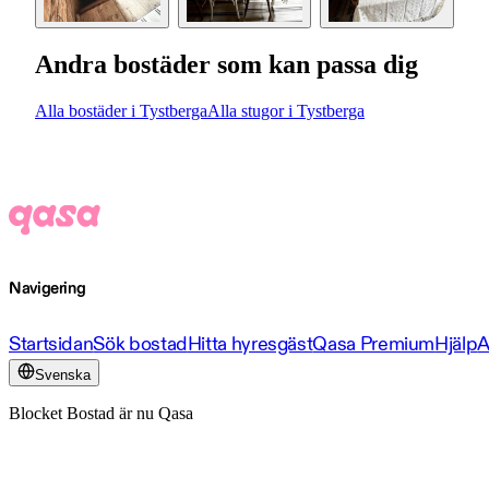
Andra bostäder som kan passa dig
Alla bostäder i Tystberga
Alla stugor i Tystberga
Navigering
Startsidan
Sök bostad
Hitta hyresgäst
Qasa Premium
Hjälp
A
Svenska
Blocket Bostad är nu Qasa