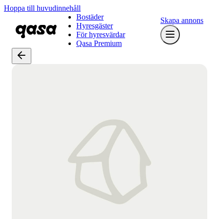
Hoppa till huvudinnehåll
Bostäder
Skapa annons
Hyresgäster
För hyresvärdar
Qasa Premium