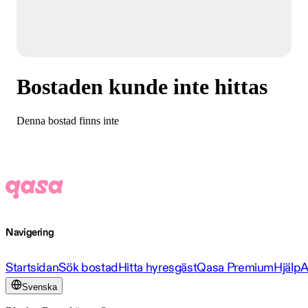
Bostaden kunde inte hittas
Denna bostad finns inte
Navigering
Startsidan
Sök bostad
Hitta hyresgäst
Qasa Premium
Hjälp
A
Svenska