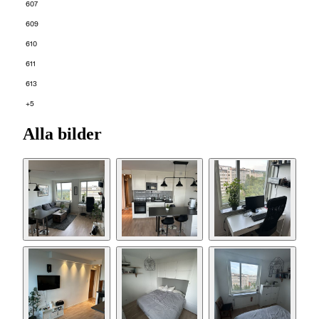
607
609
610
611
613
+5
Alla bilder