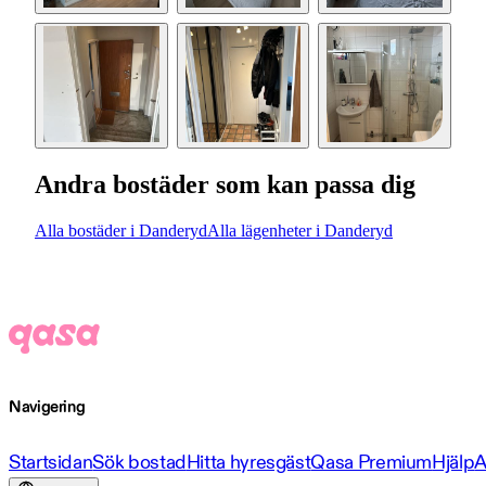
Andra bostäder som kan passa dig
Alla bostäder i Danderyd
Alla lägenheter i Danderyd
Navigering
Startsidan
Sök bostad
Hitta hyresgäst
Qasa Premium
Hjälp
A