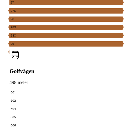
27
27S
28
28S
28X
29
Golfvägen
498 meter
601
602
604
605
606