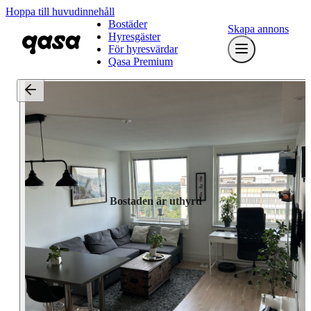
Hoppa till huvudinnehåll
Bostäder
Skapa annons
Hyresgäster
För hyresvärdar
Qasa Premium
Bostaden är uthyrd