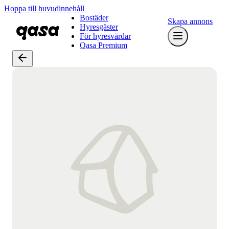
Hoppa till huvudinnehåll
Bostäder
Skapa annons
Hyresgäster
För hyresvärdar
Qasa Premium