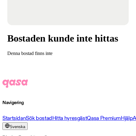
Bostaden kunde inte hittas
Denna bostad finns inte
Navigering
Startsidan
Sök bostad
Hitta hyresgäst
Qasa Premium
Hjälp
A
Svenska