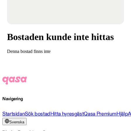
Bostaden kunde inte hittas
Denna bostad finns inte
Navigering
Startsidan
Sök bostad
Hitta hyresgäst
Qasa Premium
Hjälp
A
Svenska