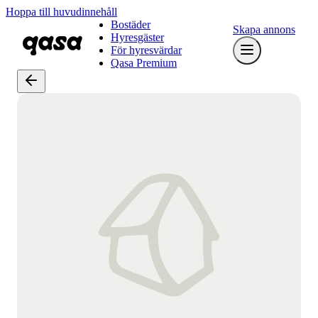
Hoppa till huvudinnehåll
Bostäder
Skapa annons
Hyresgäster
För hyresvärdar
Qasa Premium