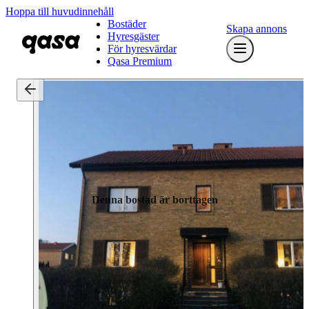
Hoppa till huvudinnehåll
Bostäder
Skapa annons
Hyresgäster
För hyresvärdar
Qasa Premium
Denna bostad är borttagen