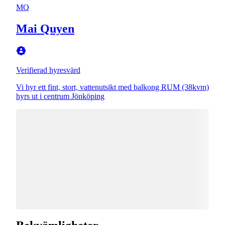
MQ
Mai Quyen
Verifierad hyresvärd
Vi hyr ett fint, stort, vattenutsikt med balkong RUM (38kvm)
hyrs ut i centrum Jönköping