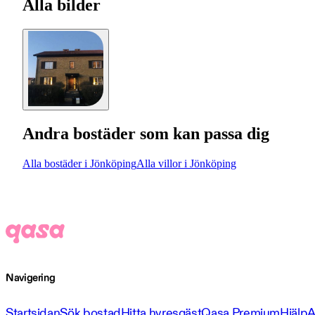
Alla bilder
Andra bostäder som kan passa dig
Alla bostäder i Jönköping
Alla villor i Jönköping
Navigering
Startsidan
Sök bostad
Hitta hyresgäst
Qasa Premium
Hjälp
A