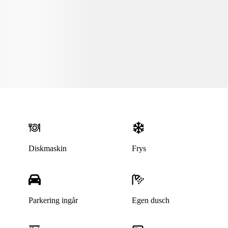
Diskmaskin
Frys
Denna bostad är borttagen
Parkering ingår
Egen dusch