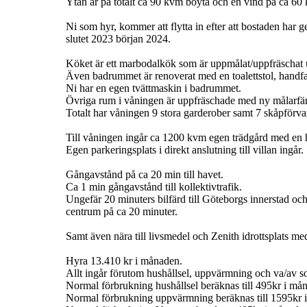
Ytan är på totalt ca 90 kvm boyta och en vind på ca 60 
Ni som hyr, kommer att flytta in efter att bostaden har 
slutet 2023 början 2024.
Köket är ett marbodalkök som är uppmålat/uppfräschat 
Även badrummet är renoverat med en toalettstol, hand
Ni har en egen tvättmaskin i badrummet.
Övriga rum i våningen är uppfräschade med ny målarfärg
Totalt har våningen 9 stora garderober samt 7 skåpförva
Till våningen ingår ca 1200 kvm egen trädgård med en hä
Egen parkeringsplats i direkt anslutning till villan ingår.
Gångavstånd på ca 20 min till havet.
Ca 1 min gångavstånd till kollektivtrafik.
Ungefär 20 minuters bilfärd till Göteborgs innerstad oc
centrum på ca 20 minuter.
Samt även nära till livsmedel och Zenith idrottsplats m
Hyra 13.410 kr i månaden.
Allt ingår förutom hushållsel, uppvärmning och va/av s
Normal förbrukning hushållsel beräknas till 495kr i må
Normal förbrukning uppvärmning beräknas till 1595kr 