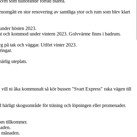
kvm som tillhörande förråd biarea.
genomgått en stor renovering av samtliga ytor och rum som blev klart
under hösten 2023.
fat och kommod under vintern 2023. Golvvärme finns i badrum.
 på tak och väggar. Utfört vinter 2023.
ringar.
rlig uteplats.
h vill ni åka kommunalt så kör bussen "Svart Express" raka vägen till
ed härligt skogsområde för träning och löpningen eller promenader.
om tillkommer.
naden.
i månaden.