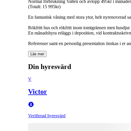
Normal förbrukning Vatten och avlopp 495kr i månade
(Totalt: 15 995kr)
En fantastisk våning med stora ytor, helt nyrenoverad sa
Rökfritt hus och rökfritt inom tomtgränsen men husdjur 
En månadshyra erläggs i deposition, vid kontraktsskrivn
Referenser samt en personlig presentation önskas i er a
Läs mer
Din hyresvärd
V
Victor
Verifierad hyresvärd