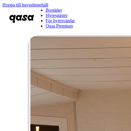
Hoppa till huvudinnehåll
Bostäder
Hyresgäster
För hyresvärdar
Qasa Premium