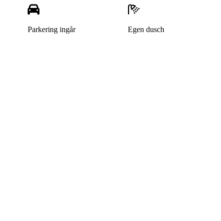
Parkering ingår
Egen dusch
Denna bostad är borttagen