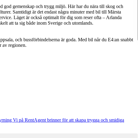
ed god gemenskap och trygg miljö. Här har du nära till skog och
urer. Samtidigt är det endast några minuter med bil till Märsta
service. Läget är också optimalt för dig som reser ofta – Arlanda
enkelt att ta sig både inom Sverige och utomlands.
ppsala, och bussförbindelserna är goda. Med bil når du E4:an snabbt
r av regionen.
rning Vi på RentAgent brinner för att skapa trygga och smidiga