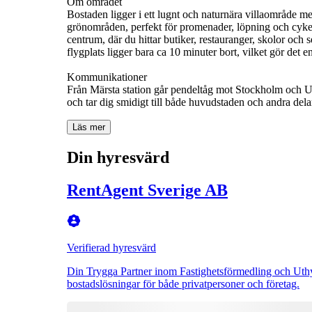
Om området
Bostaden ligger i ett lugnt och naturnära villaområde m
grönområden, perfekt för promenader, löpning och cykelt
centrum, där du hittar butiker, restauranger, skolor och 
flygplats ligger bara ca 10 minuter bort, vilket gör det 
Kommunikationer
Från Märsta station går pendeltåg mot Stockholm och U
och tar dig smidigt till både huvudstaden och andra dela
Läs mer
Din hyresvärd
RentAgent Sverige AB
Verifierad hyresvärd
Din Trygga Partner inom Fastighetsförmedling och Uthy
bostadslösningar för både privatpersoner och företag.