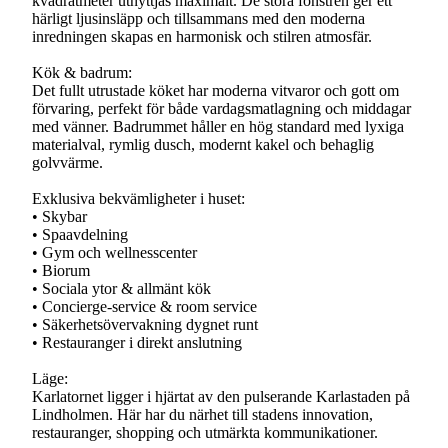
kvadratmeter utnyttjas maximalt. De stora fönstren ger ett
härligt ljusinsläpp och tillsammans med den moderna
inredningen skapas en harmonisk och stilren atmosfär.
Kök & badrum:
Det fullt utrustade köket har moderna vitvaror och gott om
förvaring, perfekt för både vardagsmatlagning och middagar
med vänner. Badrummet håller en hög standard med lyxiga
materialval, rymlig dusch, modernt kakel och behaglig
golvvärme.
Exklusiva bekvämligheter i huset:
• Skybar
• Spaavdelning
• Gym och wellnesscenter
• Biorum
• Sociala ytor & allmänt kök
• Concierge-service & room service
• Säkerhetsövervakning dygnet runt
• Restauranger i direkt anslutning
Läge:
Karlatornet ligger i hjärtat av den pulserande Karlastaden på
Lindholmen. Här har du närhet till stadens innovation,
restauranger, shopping och utmärkta kommunikationer.