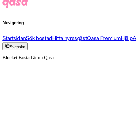
Navigering
Startsidan
Sök bostad
Hitta hyresgäst
Qasa Premium
Hjälp
A
Svenska
Blocket Bostad är nu Qasa