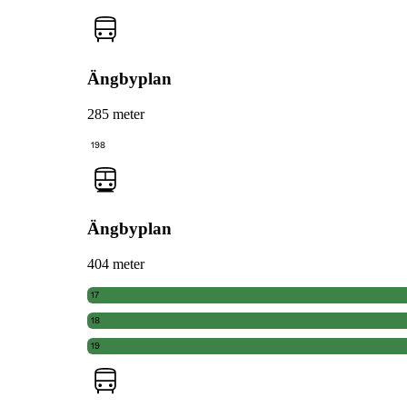
Ängbyplan
285 meter
198
Ängbyplan
404 meter
17
18
19