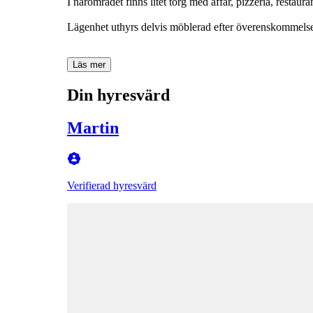
I närområdet finns litet torg med affär, pizzeria, resta
Lägenhet uthyrs delvis möblerad efter överenskommelse
Läs mer
Din hyresvärd
Martin
Verifierad hyresvärd