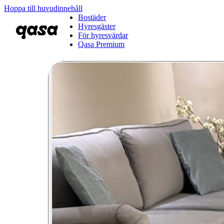
Hoppa till huvudinnehåll
Bostäder
Hyresgäster
För hyresvärdar
Qasa Premium