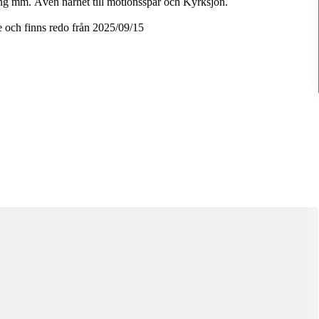
urang mm. Även närhet till motionsspår och Kyrksjön.
 och finns redo från 2025/09/15