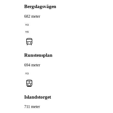
Bergslagsvägen
682 meter
113
115
Runstensplan
694 meter
113
Islandstorget
711 meter