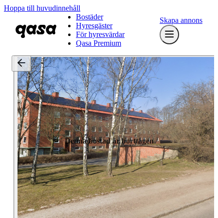
Hoppa till huvudinnehåll
Bostäder
Skapa annons
Hyresgäster
För hyresvärdar
Qasa Premium
Denna bostad är borttagen