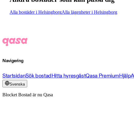
Alla bostäder i Helsingborg
Alla lägenheter i Helsingborg
Navigering
Startsidan
Sök bostad
Hitta hyresgäst
Qasa Premium
Hjälp
A
Svenska
Blocket Bostad är nu Qasa