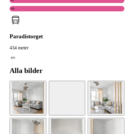
41
44
Paradistorget
434 meter
971
Alla bilder