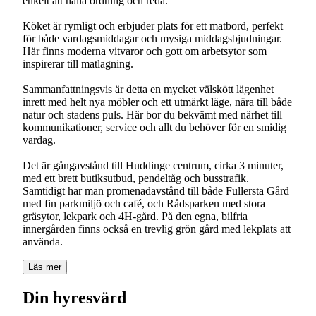
enkelt att hålla ordning och reda.
Köket är rymligt och erbjuder plats för ett matbord, perfekt
för både vardagsmiddagar och mysiga middagsbjudningar.
Här finns moderna vitvaror och gott om arbetsytor som
inspirerar till matlagning.
Sammanfattningsvis är detta en mycket välskött lägenhet
inrett med helt nya möbler och ett utmärkt läge, nära till både
natur och stadens puls. Här bor du bekvämt med närhet till
kommunikationer, service och allt du behöver för en smidig
vardag.
Det är gångavstånd till Huddinge centrum, cirka 3 minuter,
med ett brett butiksutbud, pendeltåg och busstrafik.
Samtidigt har man promenadavstånd till både Fullersta Gård
med fin parkmiljö och café, och Rådsparken med stora
gräsytor, lekpark och 4H-gård. På den egna, bilfria
innergården finns också en trevlig grön gård med lekplats att
använda.
Läs mer
Din hyresvärd