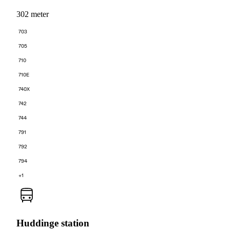
302 meter
703
705
710
710E
740X
742
744
791
792
794
+1
Huddinge station