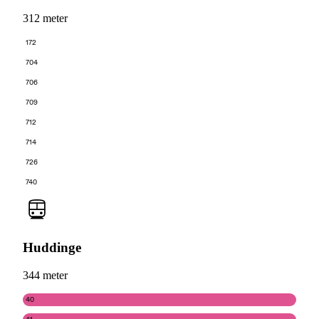
312 meter
172
704
706
709
712
714
726
740
Huddinge
344 meter
40