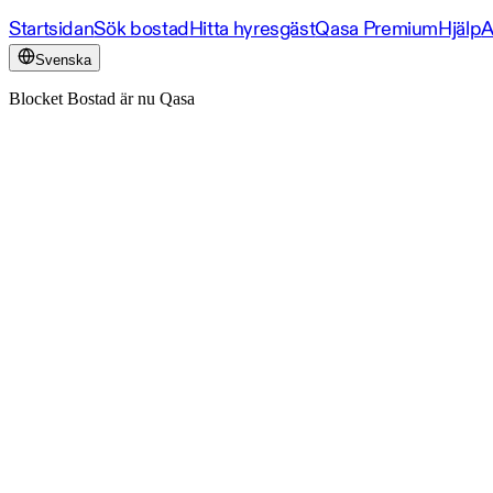
Startsidan
Sök bostad
Hitta hyresgäst
Qasa Premium
Hjälp
A
Svenska
Blocket Bostad är nu Qasa