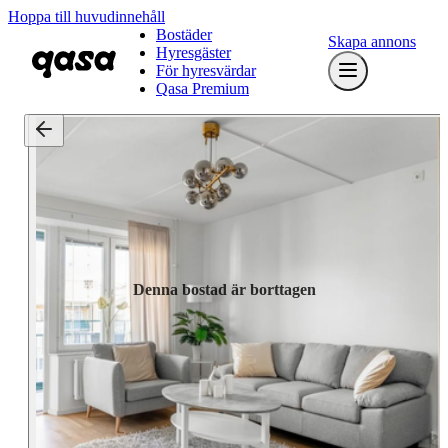
Hoppa till huvudinnehåll
Bostäder
Skapa annons
Hyresgäster
För hyresvärdar
Qasa Premium
Denna bostad är borttagen