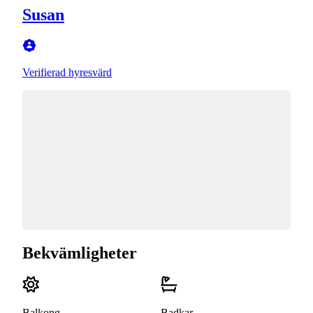
Susan
Verifierad hyresvärd
Bekvämligheter
Balkong
Badkar