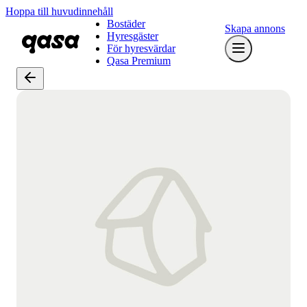
Hoppa till huvudinnehåll
Bostäder
Skapa annons
Hyresgäster
För hyresvärdar
Qasa Premium