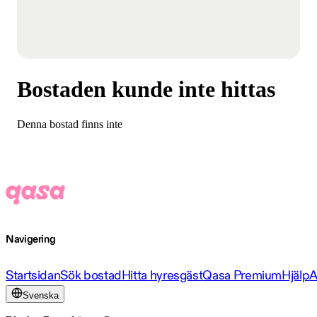
Bostaden kunde inte hittas
Denna bostad finns inte
Navigering
Startsidan
Sök bostad
Hitta hyresgäst
Qasa Premium
Hjälp
A
Svenska