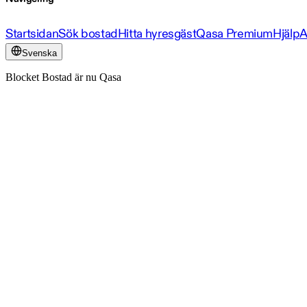
Startsidan
Sök bostad
Hitta hyresgäst
Qasa Premium
Hjälp
A
Svenska
Blocket Bostad är nu Qasa