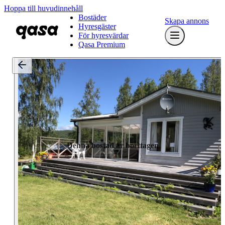
Hoppa till huvudinnehåll
Bostäder
Skapa annons
Hyresgäster
För hyresvärdar
Qasa Premium
Denna bostad är borttagen