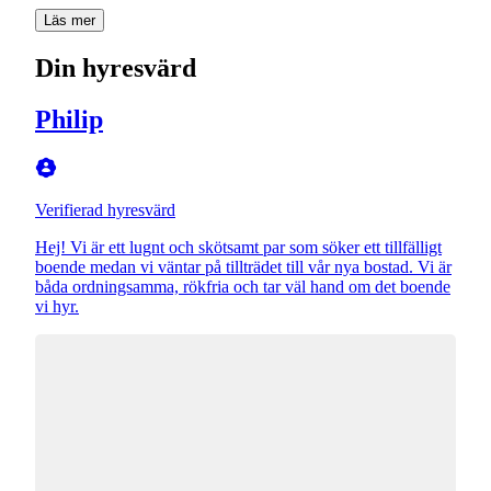
Läs mer
Din hyresvärd
Philip
Verifierad hyresvärd
Hej! Vi är ett lugnt och skötsamt par som söker ett tillfälligt
boende medan vi väntar på tillträdet till vår nya bostad. Vi är
båda ordningsamma, rökfria och tar väl hand om det boende
vi hyr.