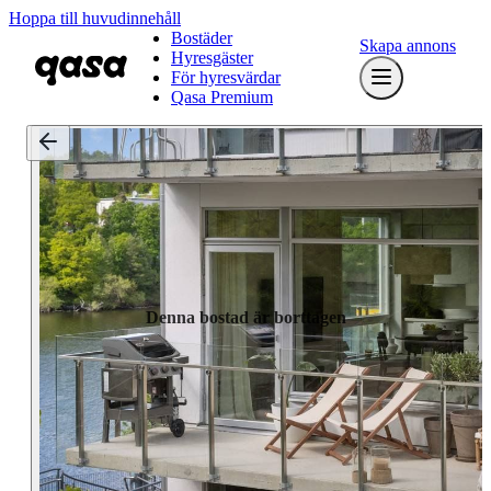
Hoppa till huvudinnehåll
Bostäder
Skapa annons
Hyresgäster
För hyresvärdar
Qasa Premium
Denna bostad är borttagen