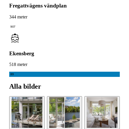
Fregattvägens vändplan
344 meter
907
Ekensberg
518 meter
89
Alla bilder