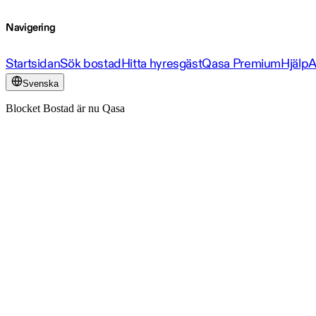
Navigering
Startsidan
Sök bostad
Hitta hyresgäst
Qasa Premium
Hjälp
A
Svenska
Blocket Bostad är nu Qasa