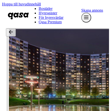
Hoppa till huvudinnehåll
Bostäder
Skapa annons
Hyresgäster
För hyresvärdar
Qasa Premium
Denna bostad är borttagen