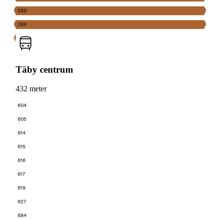
28S
28X
Täby centrum
432 meter
604
605
614
615
616
617
619
627
684