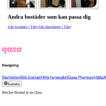
Andra bostäder som kan passa dig
Alla bostäder i Täby
Alla lägenheter i Täby
Navigering
Startsidan
Sök bostad
Hitta hyresgäst
Qasa Premium
Hjälp
A
Svenska
Blocket Bostad är nu Qasa