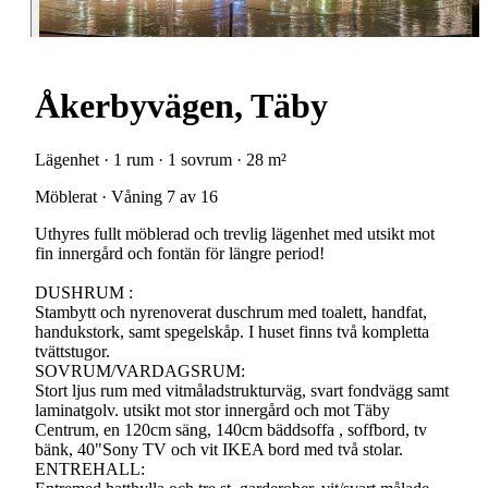
Åkerbyvägen, Täby
Lägenhet · 1 rum · 1 sovrum · 28 m²
Möblerat · Våning 7 av 16
Uthyres fullt möblerad och trevlig lägenhet med utsikt mot
fin innergård och fontän för längre period!
DUSHRUM :
Stambytt och nyrenoverat duschrum med toalett, handfat,
handukstork, samt spegelskåp. I huset finns två kompletta
tvättstugor.
SOVRUM/VARDAGSRUM:
Stort ljus rum med vitmåladstrukturväg, svart fondvägg samt
laminatgolv. utsikt mot stor innergård och mot Täby
Centrum, en 120cm säng, 140cm bäddsoffa , soffbord, tv
bänk, 40"Sony TV och vit IKEA bord med två stolar.
ENTREHALL: