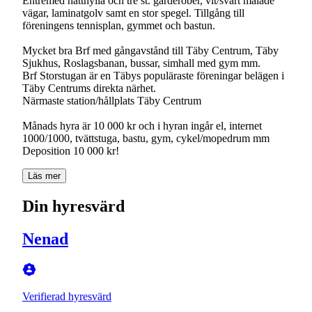
Entremed hatthylla och tre st. garderober, vit/svart målade
vägar, laminatgolv samt en stor spegel. Tillgång till
föreningens tennisplan, gymmet och bastun.
Mycket bra Brf med gångavstånd till Täby Centrum, Täby
Sjukhus, Roslagsbanan, bussar, simhall med gym mm.
Brf Storstugan är en Täbys populäraste föreningar belägen i
Täby Centrums direkta närhet.
Närmaste station/hållplats Täby Centrum
Månads hyra är 10 000 kr och i hyran ingår el, internet
1000/1000, tvättstuga, bastu, gym, cykel/mopedrum mm
Deposition 10 000 kr!
Läs mer
Din hyresvärd
Nenad
Verifierad hyresvärd