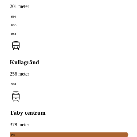
201 meter
614
695
961
Kullagränd
256 meter
961
Täby centrum
378 meter
28