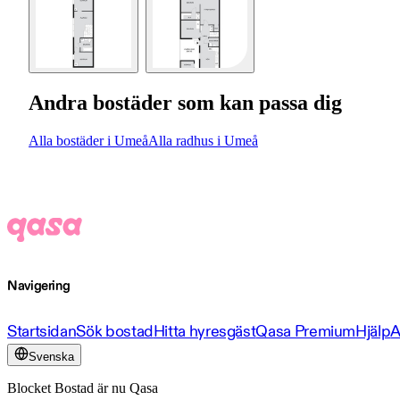
Andra bostäder som kan passa dig
Alla bostäder i Umeå
Alla radhus i Umeå
Navigering
Startsidan
Sök bostad
Hitta hyresgäst
Qasa Premium
Hjälp
A
Svenska
Blocket Bostad är nu Qasa