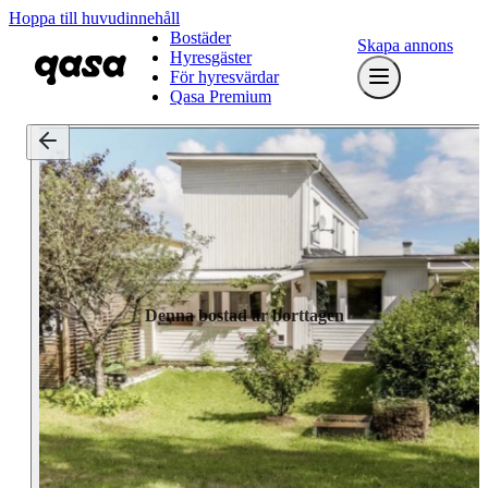
Hoppa till huvudinnehåll
Bostäder
Skapa annons
Hyresgäster
För hyresvärdar
Qasa Premium
Denna bostad är borttagen