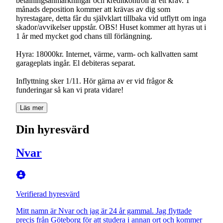
betalningsanmärkningar och kreditkontroll är ett krav. 1
månads deposition kommer att krävas av dig som
hyrestagare, detta får du självklart tillbaka vid utflytt om inga
skador/avvikelser uppstår. OBS! Huset kommer att hyras ut i
1 år med mycket god chans till förlängning.
Hyra: 18000kr. Internet, värme, varm- och kallvatten samt
garageplats ingår. El debiteras separat.
Inflyttning sker 1/11. Hör gärna av er vid frågor &
funderingar så kan vi prata vidare!
Läs mer
Din hyresvärd
Nvar
Verifierad hyresvärd
Mitt namn är Nvar och jag är 24 år gammal. Jag flyttade
precis från Göteborg för att studera i annan ort och kommer