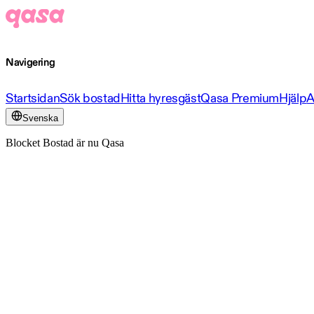
Navigering
Startsidan
Sök bostad
Hitta hyresgäst
Qasa Premium
Hjälp
A
Svenska
Blocket Bostad är nu Qasa