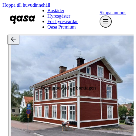
Hoppa till huvudinnehåll
Bostäder
Skapa annons
Hyresgäster
För hyresvärdar
Qasa Premium
Denna bostad är borttagen