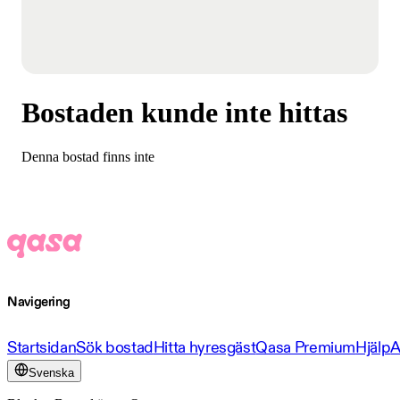
Bostaden kunde inte hittas
Denna bostad finns inte
Navigering
Startsidan
Sök bostad
Hitta hyresgäst
Qasa Premium
Hjälp
A
Svenska