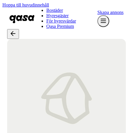
Hoppa till huvudinnehåll
Bostäder
Skapa annons
Hyresgäster
För hyresvärdar
Qasa Premium