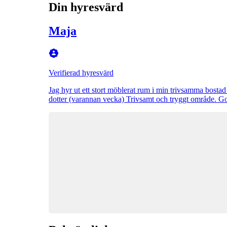
Din hyresvärd
Maja
Verifierad hyresvärd
Jag hyr ut ett stort möblerat rum i min trivsamma bostad
dotter (varannan vecka) Trivsamt och tryggt område. God