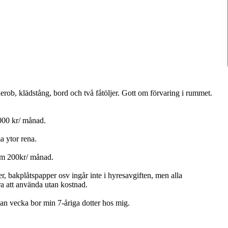
rob, klädstång, bord och två fåtöljer. Gott om förvaring i rummet.
000 kr/ månad.
a ytor rena.
 om 200kr/ månad.
 bakplåtspapper osv ingår inte i hyresavgiften, men alla
ra att använda utan kostnad.
an vecka bor min 7-åriga dotter hos mig.