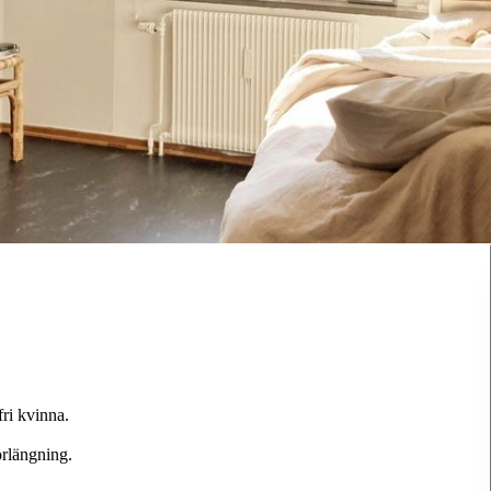
fri kvinna.
örlängning.