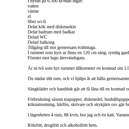
I hyran på 6.500 kr/mån ingår:
vatten
värme
el
fiber wi-fi
Delat kök med diskmaskin
Delat badrum med badkar
Delad WC
Delad balkong
Tillgång till stor gemensam tvättstuga.
I rummet som hyrs ut finns en 120 cm säng, rymlig garde
Fönster mot lugn återvändsgata.
Är ni två som hyr rummet tillkommer en kostnad om 1.
Du städar ditt rum, och vi hjälps åt att hålla gemensamm
Sängkläder och handduk går att få låna till en kostnad
Förbrukning såsom toapapper, diskmedel, hushållspapper,
köksutrustning, hårfön, skrivare och strykjärn osv går b
I lägenheten 4 rum, 88 kvm, bor jag och en katt. Varann
Rökfritt, drogfritt och alkoholfritt hem.