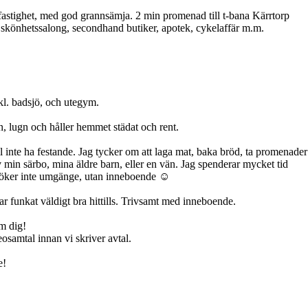
fastighet, med god grannsämja. 2 min promenad till t-bana Kärrtorp
 skönhetssalong, secondhand butiker, apotek, cykelaffär m.m.
kl. badsjö, och utegym.
ugn och håller hemmet städat och rent.
ll inte ha festande. Jag tycker om att laga mat, baka bröd, ta promenader
v min särbo, mina äldre barn, eller en vän. Jag spenderar mycket tid
 söker inte umgänge, utan inneboende ☺️
r funkat väldigt bra hittills. Trivsamt med inneboende.
om dig!
osamtal innan vi skriver avtal.
e!