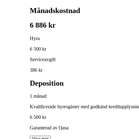
Månadskostnad
6 886 kr
Hyra
6 500 kr
Serviceavgift
386 kr
Deposition
1 månad
Kvalificerade hyresgäster med godkänd kreditupplysni
6 500 kr
Garanterad av Qasa
Visa mer