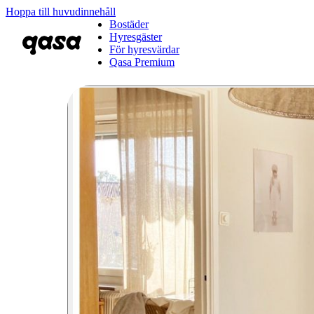
Hoppa till huvudinnehåll
Bostäder
Hyresgäster
För hyresvärdar
Qasa Premium