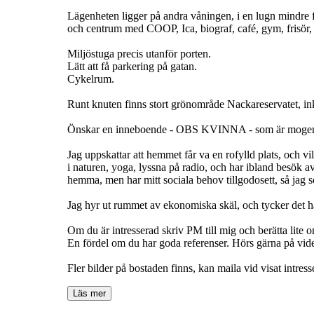
Lägenheten ligger på andra våningen, i en lugn mindre 
och centrum med COOP, Ica, biograf, café, gym, frisör,
Miljöstuga precis utanför porten.
Lätt att få parkering på gatan.
Cykelrum.
Runt knuten finns stort grönområde Nackareservatet, in
Önskar en inneboende - OBS KVINNA - som är mogen, l
Jag uppskattar att hemmet får va en rofylld plats, och vi
i naturen, yoga, lyssna på radio, och har ibland besök a
hemma, men har mitt sociala behov tillgodosett, så jag
Jag hyr ut rummet av ekonomiska skäl, och tycker det ha
Om du är intresserad skriv PM till mig och berätta lite 
En fördel om du har goda referenser. Hörs gärna på vide
Fler bilder på bostaden finns, kan maila vid visat intress
Läs mer