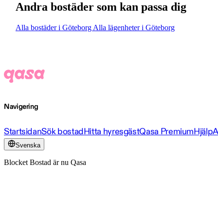
Andra bostäder som kan passa dig
Alla bostäder i Göteborg
Alla lägenheter i Göteborg
Navigering
Startsidan
Sök bostad
Hitta hyresgäst
Qasa Premium
Hjälp
A
Svenska
Blocket Bostad är nu Qasa