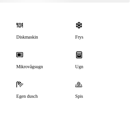
Diskmaskin
Frys
Mikrovågsugn
Ugn
Egen dusch
Spis