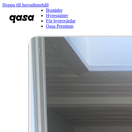
Hoppa till huvudinnehåll
Bostäder
Hyresgäster
För hyresvärdar
Qasa Premium