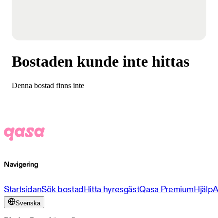
Bostaden kunde inte hittas
Denna bostad finns inte
Navigering
Startsidan
Sök bostad
Hitta hyresgäst
Qasa Premium
Hjälp
A
Svenska