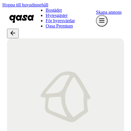
Hoppa till huvudinnehåll
Bostäder
Skapa annons
Hyresgäster
För hyresvärdar
Qasa Premium