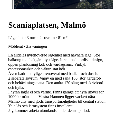
Scaniaplatsen, Malmö
Lägenhet · 3 rum · 2 sovrum · 81 m²
Möblerat · 2:a våningen
En alldeles nyrenoverad lägenhet med havnära läge. Stor
balkong mot bakgård, tyst läge. Inrett med nordiskt design,
öppen planlösning kök och vardagsrum. Vinkyl,
espressomaskin och välutrustat kök.
Även badrum nyligen renoverat med badkar och dusch.
2 separata sovrum. Varav en med säng 180, stor garderob
och heltäckningsmatta. Den andra 120 säng med skrivbord
och hylla.
I hyran ingår el och värme. Finns garage att hyra utöver för
1000 kr månaden. Västra Hamnen ligger vackert nära
Malmö city med goda transportmöjligheter till central station.
Yale lås och larmsystem finns installerat.
Jag kommer arbeta utomlands under denna period.