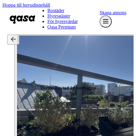
Hoppa till huvudinnehåll
Bostäder
Skapa annons
Hyresgäster
För hyresvärdar
Qasa Premium
Denna bostad är borttagen