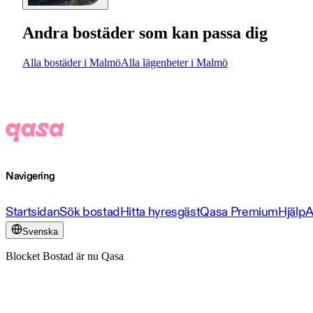
Andra bostäder som kan passa dig
Alla bostäder i Malmö
Alla lägenheter i Malmö
Navigering
Startsidan
Sök bostad
Hitta hyresgäst
Qasa Premium
Hjälp
A
Svenska
Blocket Bostad är nu Qasa