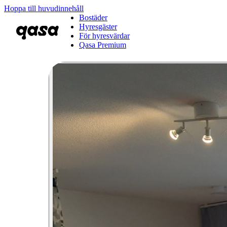
Hoppa till huvudinnehåll
Bostäder
Hyresgäster
För hyresvärdar
Qasa Premium