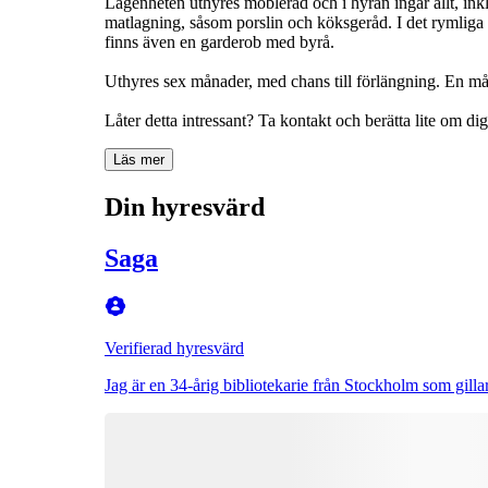
Lägenheten uthyres möblerad och i hyran ingår allt, inklu
matlagning, såsom porslin och köksgeråd. I det rymliga
finns även en garderob med byrå.
Uthyres sex månader, med chans till förlängning. En må
Låter detta intressant? Ta kontakt och berätta lite om dig
Läs mer
Din hyresvärd
Saga
Verifierad hyresvärd
Jag är en 34-årig bibliotekarie från Stockholm som gillar