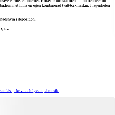
sive värme, el, internet. Köket är utrustat med allt du behöver till
 badrummet finns en egen kombinerad tvätt/torkmaskin. I lägenheten
nadshyra i deposition.
 själv.
 att läsa, skriva och lyssna på musik.