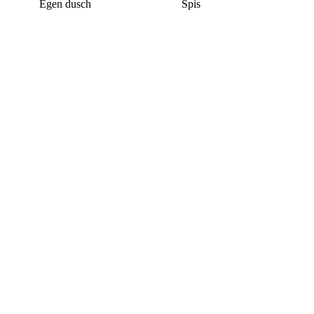
Egen dusch
Spis
Denna bostad är borttagen