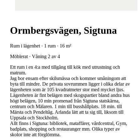
Ormbergsvägen, Sigtuna
Rum i lägenhet · 1 rum · 16 m²
Möblerat · Våning 2 av 4
Ett rum i en 4:a med tillgång till kök med utrustning och
matrum.
Jag bor ensam efter skilsmässa och kommer småningom att
byta till mindre. De privata sovrummen ligger i olika delar av
lägenheten som är 105 kvadratmeter stor med mycket ljus.
Lägenheten är fint belägen med skogspartier bland andra hus
högt belägen, 10 min promenad från Sigtuna statskärna,
centrum och Mälaren. 1 min till busshållplats. 18 min. till
Märsta och Pendeltåg. Arlanda lätt att ta sig till, liksom till
Uppsala och Stockholm.
Allt finns i Sigtuna: bibliotek, mataffärer, vårdcentral, Gym,
badplats, shopping och restauranger mm. Olika typer av
skolor inte att förglömma.