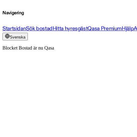
Navigering
Startsidan
Sök bostad
Hitta hyresgäst
Qasa Premium
Hjälp
A
Svenska
Blocket Bostad är nu Qasa