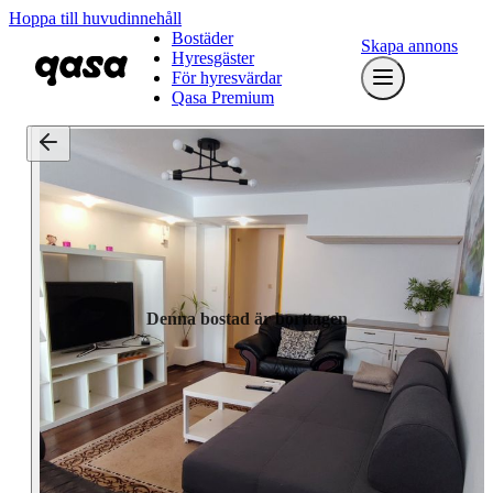
Hoppa till huvudinnehåll
Bostäder
Skapa annons
Hyresgäster
För hyresvärdar
Qasa Premium
Denna bostad är borttagen