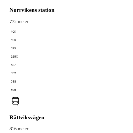
Norrvikens station
772 meter
40K
520
525
525X
537
592
598
599
Rättviksvägen
816 meter