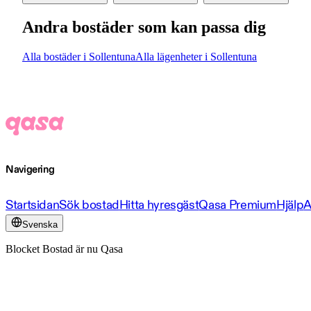
Andra bostäder som kan passa dig
Alla bostäder i Sollentuna
Alla lägenheter i Sollentuna
Navigering
Startsidan
Sök bostad
Hitta hyresgäst
Qasa Premium
Hjälp
A
Svenska
Blocket Bostad är nu Qasa