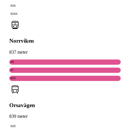
525
525X
Norrviken
837 meter
40
41
42X
Orsavägen
839 meter
525