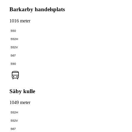
Barkarby handelsplats
1016 meter
550
552H
552V
567
590
Säby kulle
1049 meter
552H
552V
567