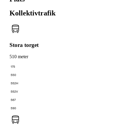
Kollektivtrafik
Stora torget
510 meter
175
550
552H
552V
567
590