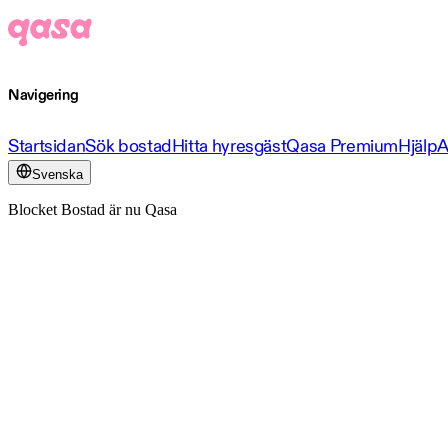
Navigering
Startsidan
Sök bostad
Hitta hyresgäst
Qasa Premium
Hjälp
A
Svenska
Blocket Bostad är nu Qasa