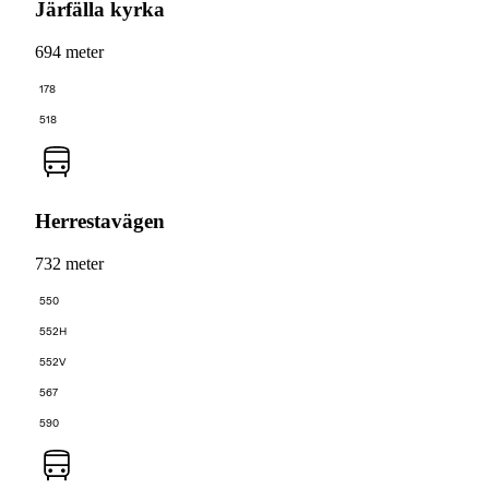
Järfälla kyrka
694 meter
178
518
Herrestavägen
732 meter
550
552H
552V
567
590