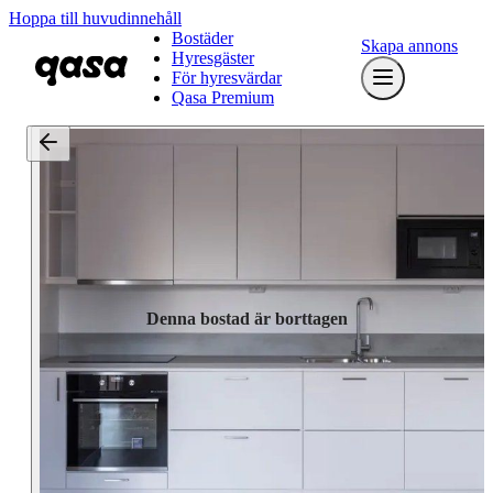
Hoppa till huvudinnehåll
Bostäder
Skapa annons
Hyresgäster
För hyresvärdar
Qasa Premium
Denna bostad är borttagen