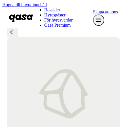
Hoppa till huvudinnehåll
Bostäder
Skapa annons
Hyresgäster
För hyresvärdar
Qasa Premium