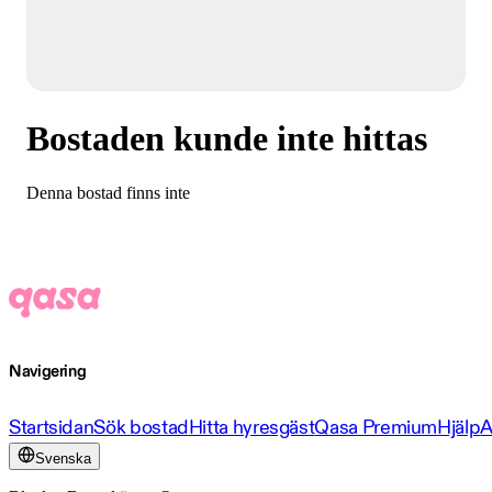
Bostaden kunde inte hittas
Denna bostad finns inte
Navigering
Startsidan
Sök bostad
Hitta hyresgäst
Qasa Premium
Hjälp
A
Svenska