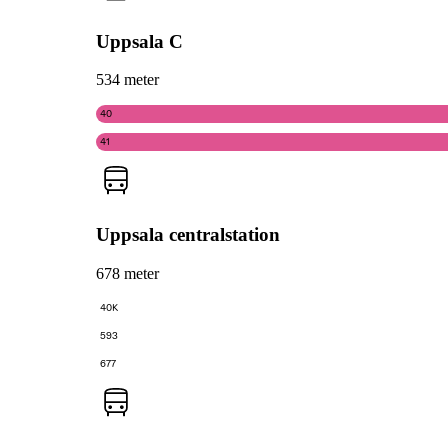
Uppsala C
534 meter
40
41
Uppsala centralstation
678 meter
40K
593
677