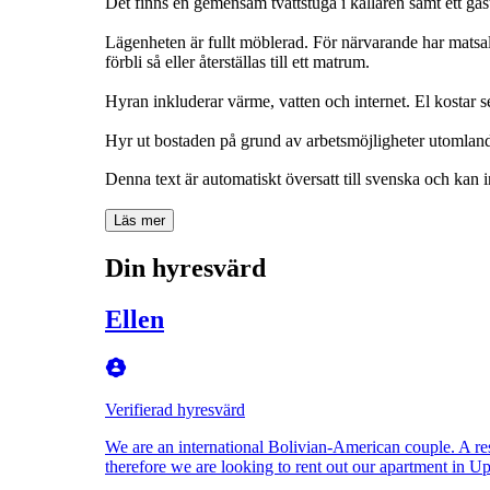
Det finns en gemensam tvättstuga i källaren samt ett g
Lägenheten är fullt möblerad. För närvarande har matsa
förbli så eller återställas till ett matrum.
Hyran inkluderar värme, vatten och internet. El kostar s
Hyr ut bostaden på grund av arbetsmöjligheter utomlands.
Denna text är automatiskt översatt till svenska och kan i
Läs mer
Din hyresvärd
Ellen
Verifierad hyresvärd
We are an international Bolivian-American couple. A re
therefore we are looking to rent out our apartment in U