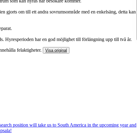
ästrum som kan hyras när besökare kommer.
len gjorts om till ett andra sovrumsområde med en enkelsäng, detta kan
eparat.
 Hyresperioden har en god möjlighet till förlängning upp till två år.
nnehålla felaktigheter.
Visa original
search position will take us to South America in the upcoming year and
ppsala!