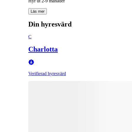
Hyr ut 2-9 månader
Läs mer
Din hyresvärd
C
Charlotta
Verifierad hyresvärd