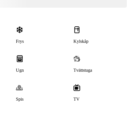
Frys
Kylskåp
Ugn
Tvättstuga
Spis
TV