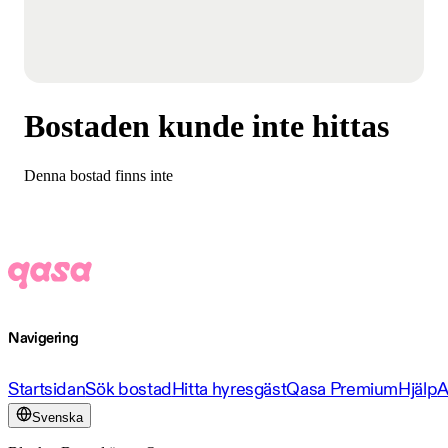
Bostaden kunde inte hittas
Denna bostad finns inte
Navigering
Startsidan
Sök bostad
Hitta hyresgäst
Qasa Premium
Hjälp
A
Svenska