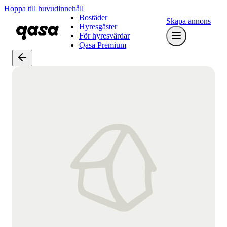
Hoppa till huvudinnehåll
Bostäder
Skapa annons
Hyresgäster
För hyresvärdar
Qasa Premium