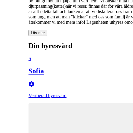
bo billigt mot att hjälpa till i vårt hem. Vi önskar hitt
djurpassning(katter)när vi reser, finnas där för våra ä
är allt i detta fall och tanken är att vi diskuterar oss f
som ung, men att man "klickar" med oss som familj är vi
återkommer vi med mera info! Lägenheten uthyres omöb
Läs mer
Din hyresvärd
S
Sofia
Verifierad hyresvärd