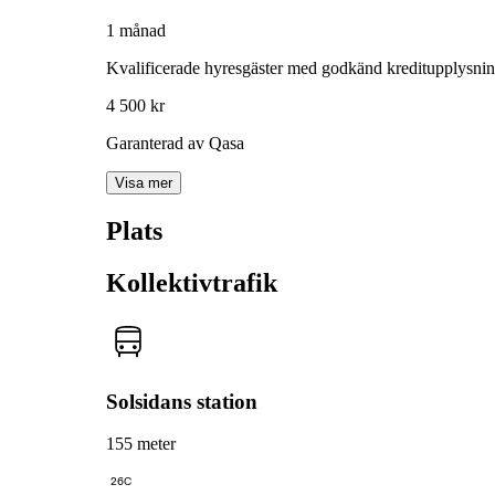
1 månad
Kvalificerade hyresgäster med godkänd kreditupplysni
4 500 kr
Garanterad av Qasa
Visa mer
Plats
Kollektivtrafik
Solsidans station
155 meter
26C