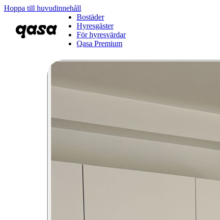
Hoppa till huvudinnehåll
Bostäder
Hyresgäster
För hyresvärdar
Qasa Premium