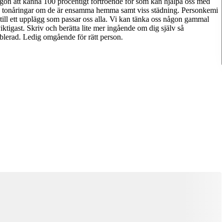
a någon att känna 100 procentigt förtroende för som kan hjälpa oss med
ldre tonåringar om de är ensamma hemma samt viss städning. Personkemi
ram till ett upplägg som passar oss alla. Vi kan tänka oss någon gammal
ktigast. Skriv och berätta lite mer ingående om dig själv så
lerad. Ledig omgående för rätt person.