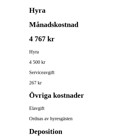
Hyra
Månadskostnad
4 767 kr
Hyra
4 500 kr
Serviceavgift
267 kr
Övriga kostnader
Elavgift
Ordnas av hyresgästen
Deposition