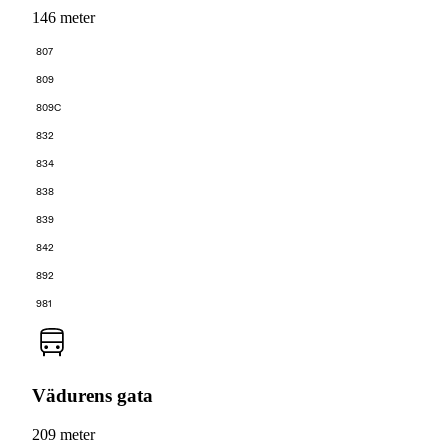
146 meter
807
809
809C
832
834
838
839
842
892
981
Vädurens gata
209 meter