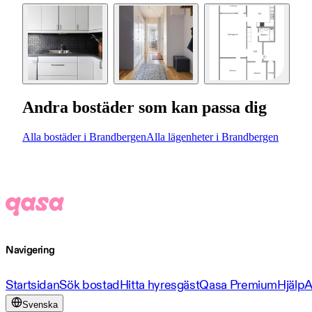
Andra bostäder som kan passa dig
Alla bostäder i Brandbergen
Alla lägenheter i Brandbergen
Navigering
Startsidan
Sök bostad
Hitta hyresgäst
Qasa Premium
Hjälp
A
Svenska