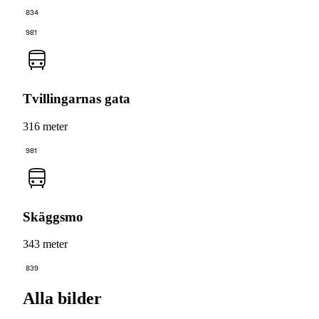
834
981
Tvillingarnas gata
316 meter
981
Skäggsmo
343 meter
839
Alla bilder