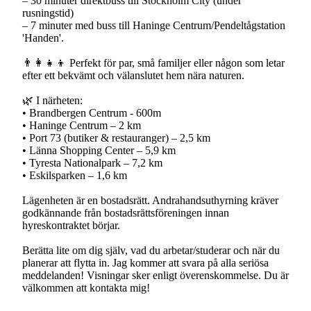
– 30 minuter direktbuss till Stockholm City (under
rusningstid)
– 7 minuter med buss till Haninge Centrum/Pendeltågstation
'Handen'.
👨‍👩‍👧‍👦 Perfekt för par, små familjer eller någon som letar
efter ett bekvämt och välanslutet hem nära naturen.
🌿 I närheten:
• Brandbergen Centrum - 600m
• Haninge Centrum – 2 km
• Port 73 (butiker & restauranger) – 2,5 km
• Länna Shopping Center – 5,9 km
• Tyresta Nationalpark – 7,2 km
• Eskilsparken – 1,6 km
Lägenheten är en bostadsrätt. Andrahandsuthyrning kräver
godkännande från bostadsrättsföreningen innan
hyreskontraktet börjar.
Berätta lite om dig själv, vad du arbetar/studerar och när du
planerar att flytta in. Jag kommer att svara på alla seriösa
meddelanden! Visningar sker enligt överenskommelse. Du är
välkommen att kontakta mig!