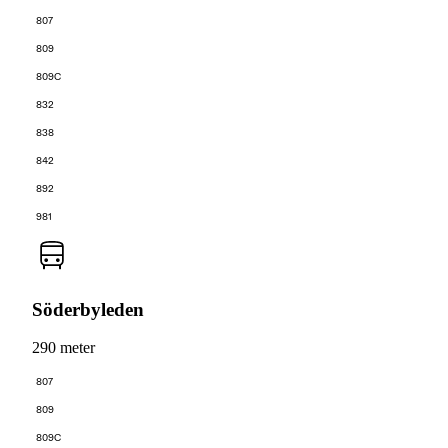
807
809
809C
832
838
842
892
981
Söderbyleden
290 meter
807
809
809C