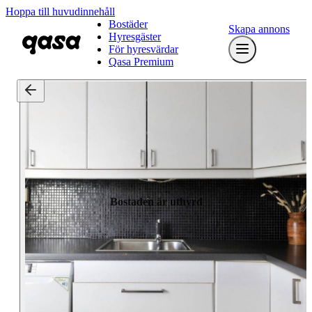
Hoppa till huvudinnehåll
Bostäder
Skapa annons
Hyresgäster
För hyresvärdar
Qasa Premium
Bostaden är uthyrd